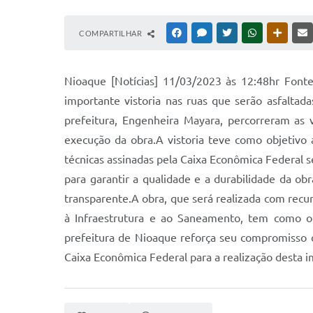
COMPARTILHAR
FACEBOOK
MESSENGER
TWITTER
WHATSAPP
OUTRAS
Nioaque [Notícias] 11/03/2023 às 12:48hr Font
importante vistoria nas ruas que serão asfaltad
prefeitura, Engenheira Mayara, percorreram as v
execução da obra.A vistoria teve como objetivo av
técnicas assinadas pela Caixa Econômica Federal 
para garantir a qualidade e a durabilidade da ob
transparente.A obra, que será realizada com rec
à Infraestrutura e ao Saneamento, tem como ob
prefeitura de Nioaque reforça seu compromisso co
Caixa Econômica Federal para a realização desta i