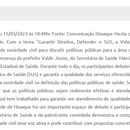
 MÍDIAS
RECEBA NOTÍCIAS
do 15/03/2023 às 18:49hr Fonte: Comunicação Nioaque Nesta qu
e. Com o tema "Garantir Direitos, Defender o SUS, a Vida
a sociedade civil para discutir políticas públicas para a área
sença do prefeito Valdir Júnior, da Secretária de Saúde Márcia
a Estadual de Saúde. Durante todo o dia, os participantes debat
ico de Saúde (SUS) e garantir a qualidade dos serviços oferecid
a sociedade civil na definição das políticas públicas de saúde.
r que as políticas públicas sejam realmente efetivas e aten
ipal tem trabalhado para garantir um atendimento de qualidad
úde de Nioaque foi um importante espaço de debate e participaç
cretária de Saúde e da palestrante convidada demonstra o co
ade civil teve voz ativa e pode contribuir com propostas concre