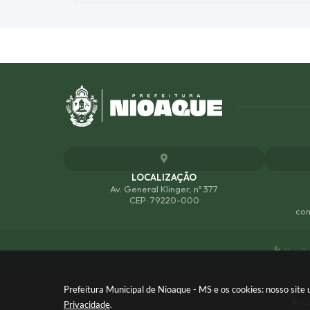
LOCALIZAÇÃO
Av. General Klinger, nº 377
CEP: 79220-000
com
Versão
Prefeitura Municipal de Nioaque - MS e os cookies: nosso sit
© Co
Privacidade
.