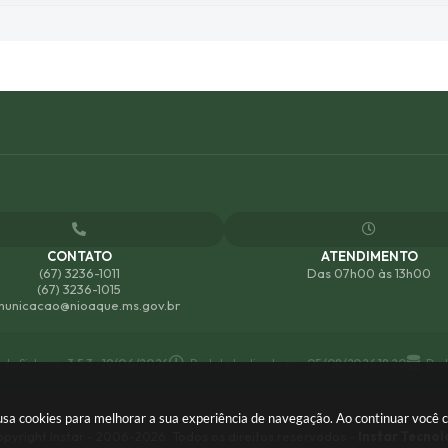
CONTATO
ATENDIMENTO
(67) 3236-1011
Das 07h00 às 13h00
(67) 3236-1015
unicacao@nioaque.ms.gov.br
 do Sistema:
3.5.3 - 19/06/2026
Portal atualizado em:
05/08/2026 18:20
Dad
e usa cookies para melhorar a sua experiência de navegação. Ao continuar você
pyright Instar - 2006-2026. Todos os direitos reservados -
Instar Tecnol