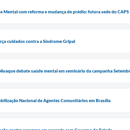
e Mental com reforma e mudança de prédio; futura sede do CAPS 
orça cuidados contra a Síndrome Gripal
a: Nioaque debate saúde mental em seminário da campanha Setemb
bilização Nacional de Agentes Comunitários em Brasília
inação contra sarampo em parceria com Governo do Estado