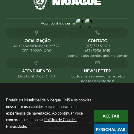
Acompanhe a gente!
LOCALIZAÇÃO
CONTATO
Av. General Klinger, nº 377
(67) 3236-1011
CEP: 79220-000
(67) 3236-1015
comunicacao@nioaque.ms.gov.br
ATENDIMENTO
NEWSLETTER
Das 07h00 às 13h00
Cadastre seu e-mail e receba
nossas novidades!
Versão do Sistema:
3.5.3 - 19/06/2026
Prefeitura Municipal de Nioaque - MS e os cookies:
Portal atualizado em:
06/08/2026 12:48
Dados Abertos
nosso site usa cookies para melhorar a sua
experiência de navegação. Ao continuar você
ACEITAR
concorda com a nossa
Política de Cookies
e
© Copyright Instar - 2006-2026. Todos os direitos
Privacidade
.
reservados -
Instar Tecnologia
PERSONALIZAR