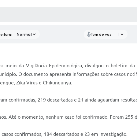
 MÍDIAS
RECEBA NOTÍCIAS
eitura:
Tom de voz:
or meio da Vigilância Epidemiológica, divulgou o boletim 
município. O documento apresenta informações sobre casos noti
engue, Zika Vírus e Chikungunya.
ram confirmadas, 219 descartadas e 21 ainda aguardam resultado
asos. Até o momento, nenhum caso foi confirmado. Foram 255 
 casos confirmados, 184 descartados e 23 em investigação.